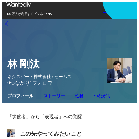
アプリを使う
400万人が利用するビジネスSNS
林 剛汰
ネクスゲート株式会社 / セールス
0
1
つながり
フォロワー
プロフィール
ストーリー
性格
つながり
「労働者」から「表現者」への覚醒
この先やってみたいこと