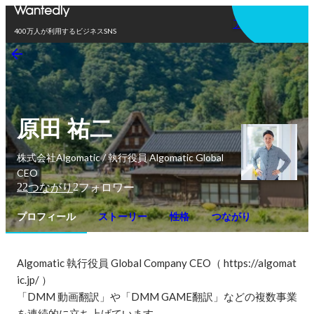
アプリを使う
400万人が利用するビジネスSNS
原田 祐二
株式会社Algomatic / 執行役員 Algomatic Global
CEO
22
2
つながり
フォロワー
プロフィール
ストーリー
性格
つながり
Algomatic 執行役員 Global Company CEO（ https://algomat
ic.jp/ ）

「DMM 動画翻訳」や「DMM GAME翻訳」などの複数事業
を連続的に立ち上げています。