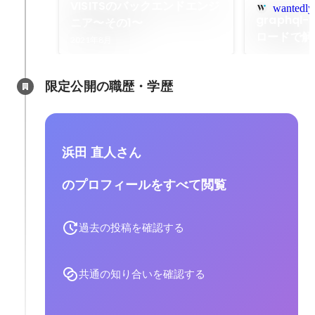
VISITSのバックエンドエンジ
wantedly
graphql
ニア〜その1〜
ロードで解
2021年8月
限定公開の職歴・学歴
浜田 直人さん
のプロフィールをすべて閲覧
過去の投稿を確認する
共通の知り合いを確認する