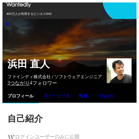
アプリを使う
400万人が利用するビジネスSNS
浜田 直人
ファインディ株式会社 / ソフトウェアエンジニア
3
4
つながり
フォロワー
プロフィール
ストーリー 3
性格
つながり
自己紹介
ログインユーザーのみに公開