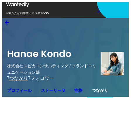
アプリを使う
400万人が利用するビジネスSNS
Hanae Kondo
株式会社スピカコンサルティング / ブランドコミ
ュニケーション部
7
7
つながり
フォロワー
プロフィール
ストーリー 8
性格
つながり