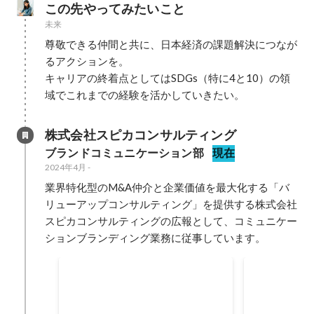
この先やってみたいこと
未来
尊敬できる仲間と共に、日本経済の課題解決につなが
るアクションを。

キャリアの終着点としてはSDGs（特に4と10）の領
域でこれまでの経験を活かしていきたい。
株式会社スピカコンサルティング
ブランドコミュニケーション部
現在
2024年4月
-
業界特化型のM&A仲介と企業価値を最大化する「バ
リューアップコンサルティング」を提供する株式会社
スピカコンサルティングの広報として、コミュニケー
ションブランディング業務に従事しています。
広報の立ち
プロジェクトMVP
2024年12月
創業1年のタ