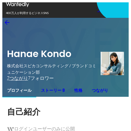
アプリを使う
400万人が利用するビジネスSNS
Hanae Kondo
株式会社スピカコンサルティング / ブランドコミ
ュニケーション部
7
7
つながり
フォロワー
プロフィール
ストーリー 8
性格
つながり
自己紹介
ログインユーザーのみに公開