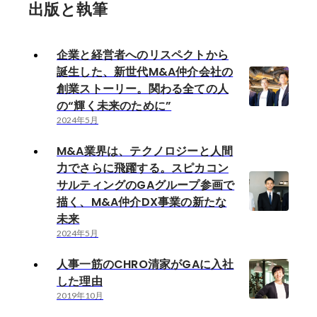
出版と執筆
企業と経営者へのリスペクトから
誕生した、新世代M&A仲介会社の
創業ストーリー。関わる全ての人
の“輝く未来のために”
2024年5月
M&A業界は、テクノロジーと人間
力でさらに飛躍する。スピカコン
サルティングのGAグループ参画で
描く、M&A仲介DX事業の新たな
未来
2024年5月
人事一筋のCHRO清家がGAに入社
した理由
2019年10月