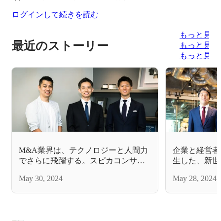
ログインして続きを読む
もっと見る
最近のストーリー
もっと見る
もっと見る
M&A業界は、テクノロジーと人間力
企業と経営者
でさらに飛躍する。スピカコンサル
生した、新世
ティングのGAグループ参画で描く、
ストーリー。
May 30, 2024
May 28, 2024
M&A仲介DX事業の新たな未来
未来のために