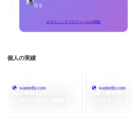
見る
ログインしてプロフィールを閲覧
個人の実績
wantedly.com
wantedly.com
M&A業界は、テクノロジー
企業と経営者への
と人間力でさらに飛躍する。
から誕生した、新世
スピカコンサルティングの
仲介会社の創業ス
2024年5月
2024年5月
GAグループ参画で描く、
関わる全ての人の“
M&A仲介DX事業の新たな未
のために”
来