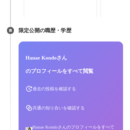
見据えたコミ
やPR活動に
2023年7月
-
20
コミュニケー
げ。
限定公開の職歴・学歴
Hanae Kondoさん
のプロフィールをすべて閲覧
過去の投稿を確認する
共通の知り合いを確認する
Hanae Kondoさんのプロフィールをすべて