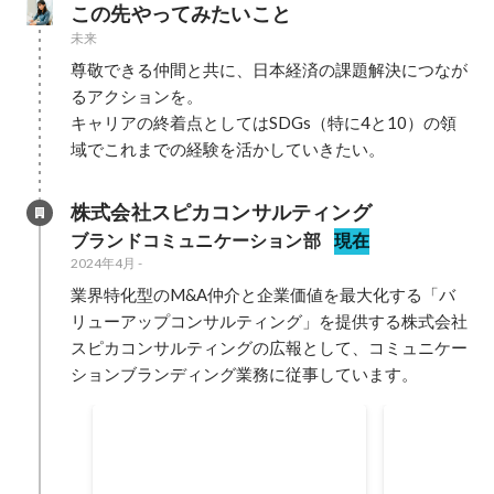
この先やってみたいこと
未来
尊敬できる仲間と共に、日本経済の課題解決につなが
るアクションを。

キャリアの終着点としてはSDGs（特に4と10）の領
域でこれまでの経験を活かしていきたい。
株式会社スピカコンサルティング
ブランドコミュニケーション部
現在
2024年4月
-
業界特化型のM&A仲介と企業価値を最大化する「バ
リューアップコンサルティング」を提供する株式会社
スピカコンサルティングの広報として、コミュニケー
ションブランディング業務に従事しています。
広報の立ち
プロジェクトMVP
2024年12月
創業1年のタ