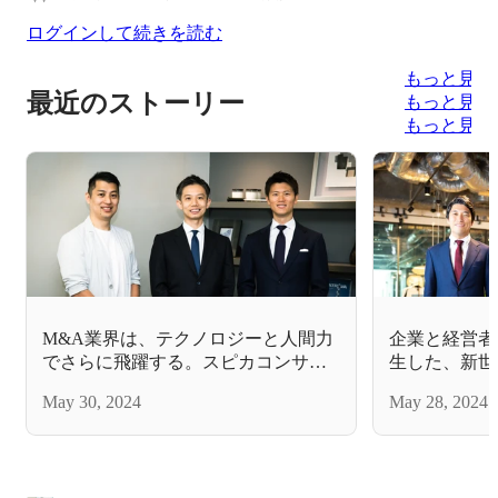
ログインして続きを読む
もっと見る
最近のストーリー
もっと見る
もっと見る
M&A業界は、テクノロジーと人間力
企業と経営者
でさらに飛躍する。スピカコンサル
生した、新世
ティングのGAグループ参画で描く、
ストーリー。
May 30, 2024
May 28, 2024
M&A仲介DX事業の新たな未来
未来のために