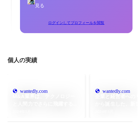
見る
ログインしてプロフィールを閲覧
個人の実績
wantedly.com
wantedly.com
M&A業界は、テクノロジー
企業と経営者への
と人間力でさらに飛躍する。
から誕生した、新世
スピカコンサルティングの
仲介会社の創業ス
2024年5月
2024年5月
GAグループ参画で描く、
関わる全ての人の“
M&A仲介DX事業の新たな未
のために”
来