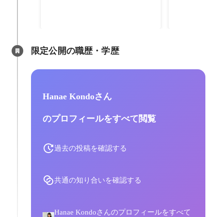
見据えたコミ
やPR活動に
2023年7月
-
20
コミュニケー
げ。
限定公開の職歴・学歴
Hanae Kondoさん
のプロフィールをすべて閲覧
過去の投稿を確認する
共通の知り合いを確認する
Hanae Kondoさんのプロフィールをすべて