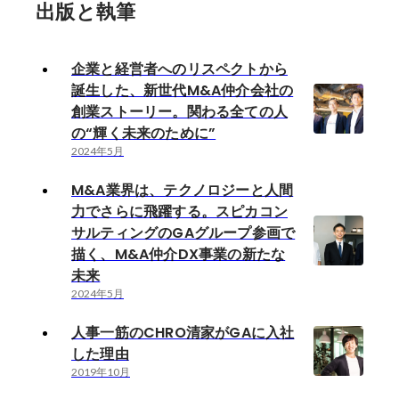
出版と執筆
企業と経営者へのリスペクトから
誕生した、新世代M&A仲介会社の
創業ストーリー。関わる全ての人
の“輝く未来のために”
2024年5月
M&A業界は、テクノロジーと人間
力でさらに飛躍する。スピカコン
サルティングのGAグループ参画で
描く、M&A仲介DX事業の新たな
未来
2024年5月
人事一筋のCHRO清家がGAに入社
した理由
2019年10月