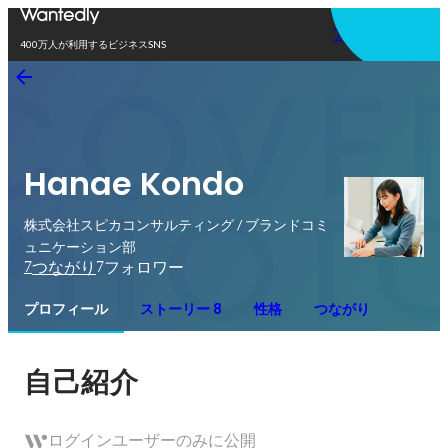
アプリを使う
400万人が利用するビジネスSNS
Hanae Kondo
株式会社スピカコンサルティング / ブランドコミ
ュニケーション部
7
7
つながり
フォロワー
プロフィール
ストーリー 8
性格
つながり
自己紹介
ログインユーザーのみに公開