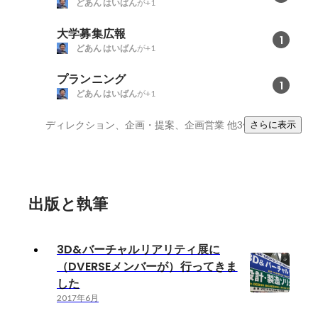
どあん はいばん
が+1
大学募集広報
1
どあん はいばん
が+1
プランニング
1
どあん はいばん
が+1
ディレクション、企画・提案、企画営業
他3件
さらに表示
出版と執筆
3D&バーチャルリアリティ展に
（DVERSEメンバーが）行ってきま
した
2017年6月