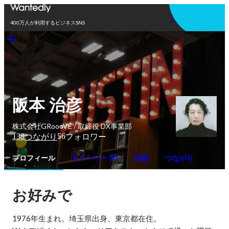
アプリを使う
400万人が利用するビジネスSNS
阪本 治彦
株式会社GRoooVE / 取締役 DX事業部
138
56
つながり
フォロワー
プロフィール
ストーリー 33
性格
つながり
お好みで
1976年生まれ。埼玉県出身、東京都在住。
