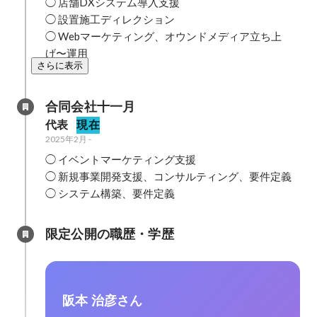
◯ 店舗DXシステム導入支援

◯ 設置施工ディレクション

◯ Webマーケティング、オウンドメディア立ち上
げ〜運用
さらに表示
合同会社十一月
代表
現在
2025年2月
-
◯ イベントマーケティング支援

◯ 新規事業開発支援、コンサルティング、要件定義

◯ システム構築、要件定義
限定公開の職歴・学歴
阪本 治彦さん