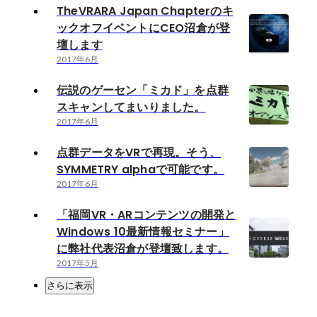
TheVRARA Japan Chapterのキ
ックオフイベントにCEO沼倉が登
壇します
2017年6月
伝説のゲーセン「ミカド」を点群
スキャンしてまいりました。
2017年6月
点群データをVRで再現。そう、
SYMMETRY alphaで可能です。
2017年6月
「福岡VR・ARコンテンツの開発と
Windows 10最新情報セミナー」
に弊社代表沼倉が登壇致します。
2017年5月
さらに表示