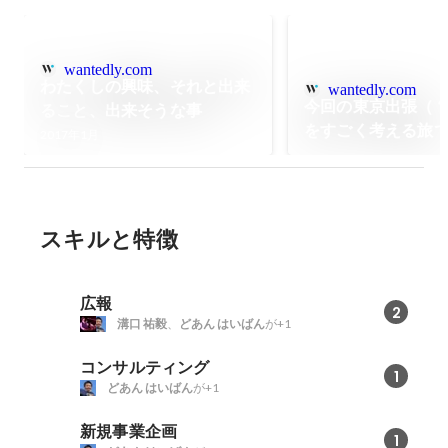
wantedly.com
わたくしの興味、それと出来
wantedly.com
今回の東京出張（
ること、出来そうな事
をすごく考える旅
2017年1月
スキルと特徴
広報
2
溝口 祐毅
、
どあん はいばん
が+1
コンサルティング
1
どあん はいばん
が+1
新規事業企画
1