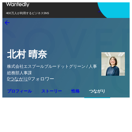
アプリを使う
400万人が利用するビジネスSNS
北村 晴奈
株式会社エスプールブルードットグリーン / 人事
総務部人事課
0
0
つながり
フォロワー
プロフィール
ストーリー
性格
つながり