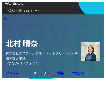
アプリを使う
400万人が利用するビジネスSNS
北村 晴奈
株式会社エスプールブルードットグリーン / 人事
総務部人事課
0
0
つながり
フォロワー
プロフィール
ストーリー
性格
つながり