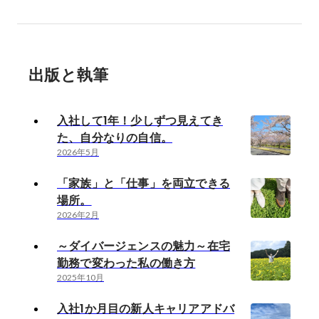
出版と執筆
入社して1年！少しずつ見えてき
た、自分なりの自信。
2026年5月
「家族」と「仕事」を両立できる
場所。
2026年2月
～ダイバージェンスの魅力～在宅
勤務で変わった私の働き方
2025年10月
入社1か月目の新人キャリアアドバ