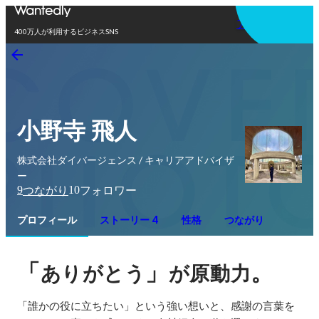
アプリを使う
400万人が利用するビジネスSNS
小野寺 飛人
株式会社ダイバージェンス / キャリアアドバイザ
ー
9
10
つながり
フォロワー
プロフィール
ストーリー 4
性格
つながり
「
」
。
ありがとう
が原動力
「誰かの役に立ちたい」という強い想いと、感謝の言葉を