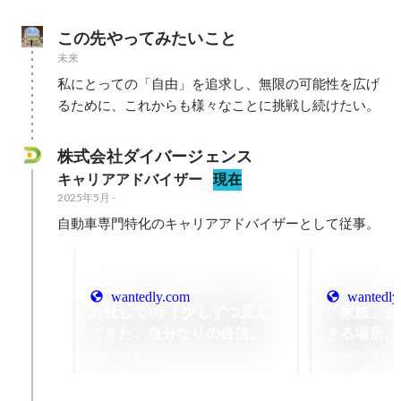
この先やってみたいこと
未来
私にとっての「自由」を追求し、無限の可能性を広げ
るために、これからも様々なことに挑戦し続けたい。
株式会社ダイバージェンス
キャリアアドバイザー
現在
2025年5月
-
自動車専門特化のキャリアアドバイザーとして従事。
wantedly.com
wantedly
入社して1年！少しずつ見え
「家族」と
てきた、自分なりの自信。
きる場所。
2026年5月
2026年2月