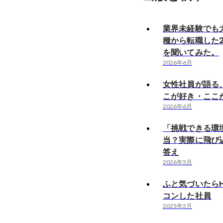
業界未経験でも
種から転職した
を聞いてみた。
2026年6月
女性社員が語る、
こが好き・ここ
2026年6月
「挑戦できる環
当？実際に飛び
答え
2026年5月
ふと気づいたらH
コンした社員
2025年2月