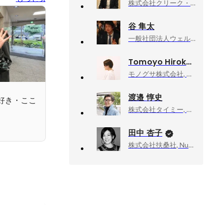
株式会社クリーク・アンド・リバー社（Creek and River Co., Ltd.）, ディビジョンマネージャー
谷 隼太
一般社団法人ウェルビーイング政策研究所, 代表理事
Tomoyo Hirokawa
モノグサ株式会社, Product Manager
渡邉 惇史
好き・ここ
株式会社タイミー, コミュニケーションデザイングループ マネージャー
田中 杏子
株式会社扶桑社, Numéro TOKYO編集長