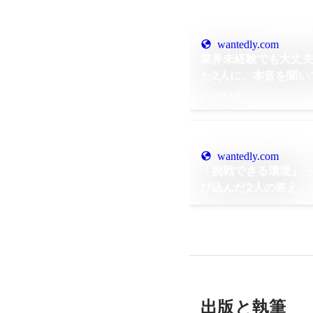
wantedly.com
業界未経験でも大丈
た2人に、本音を聞い
2026年6月
wantedly.com
「挑戦できる環境」
び込んだ2人の答え
出版と執筆