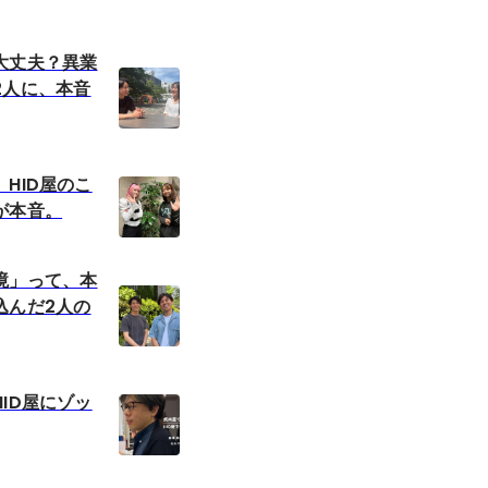
大丈夫？異業
2人に、本音
HID屋のこ
が本音。
境」って、本
込んだ2人の
ID屋にゾッ