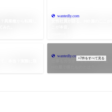
wantedly.com
夫？異業種から転職し
女性社員が語る、HID屋のここが
てみた。
こが本音。
2026年6月
wantedly.com
+7件をすべて見る
って、本当？実際に飛
仕事もカラオケも全力投球！瀬
HID屋で得たものとは？