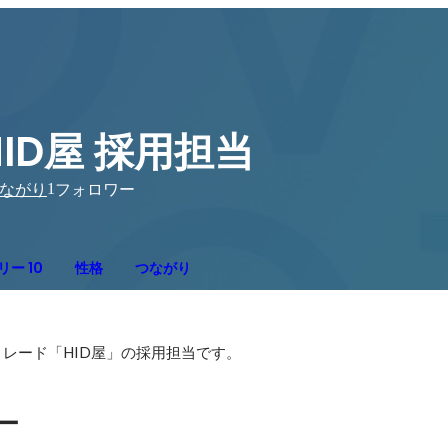
HID屋 採用担当
1
ながり
フォロワー
ー 10
性格
つながり
ー