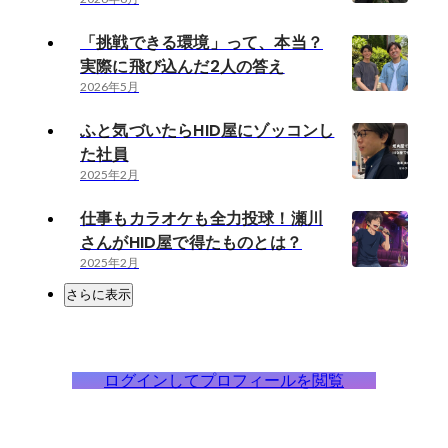
「挑戦できる環境」って、本当？
実際に飛び込んだ2人の答え
2026年5月
ふと気づいたらHID屋にゾッコンし
た社員
2025年2月
仕事もカラオケも全力投球！瀬川
さんがHID屋で得たものとは？
2025年2月
さらに表示
ログインしてプロフィールを閲覧