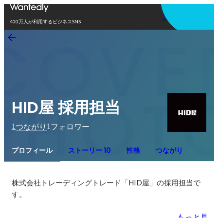
アプリを使う
400万人が利用するビジネスSNS
HID屋 採用担当
1
1
つながり
フォロワー
プロフィール
ストーリー 10
性格
つながり
株式会社トレーディングトレード「HID屋」の採用担当で
もっと見る