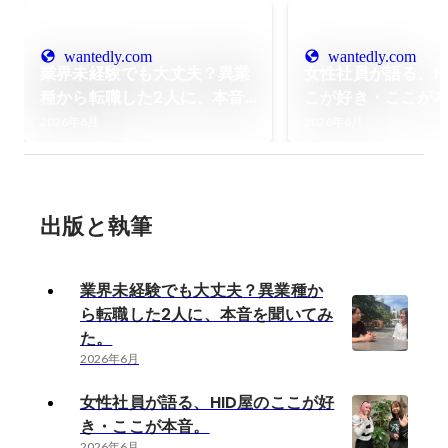
wantedly.com
wantedly.com
業界未経験でも大丈夫？異業
女性社員が語る、H
種から転職した2人に、本音
こが好き・ここが
を聞いてみた。
2026年6月
2026年6月
出版と執筆
業界未経験でも大丈夫？異業種か
ら転職した2人に、本音を聞いてみ
た。
2026年6月
女性社員が語る、HID屋のここが好
き・ここが本音。
2026年6月