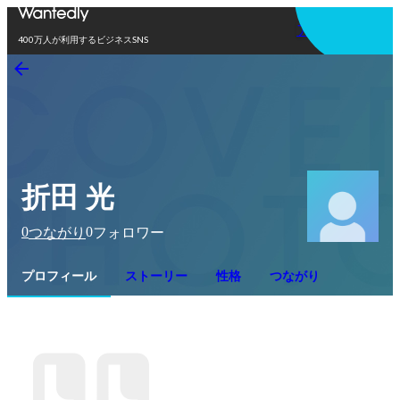
アプリを使う
400万人が利用するビジネスSNS
折田 光
0
0
つながり
フォロワー
プロフィール
ストーリー
性格
つながり