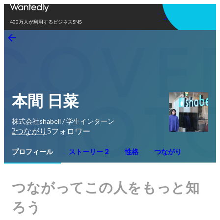
アプリを使う
400万人が利用するビジネスSNS
本間 日菜
株式会社shabell / 学生インターン
2
5
つながり
フォロワー
プロフィール
ストーリー 2
性格
つながり
つながってこの人をもっと知
ろう