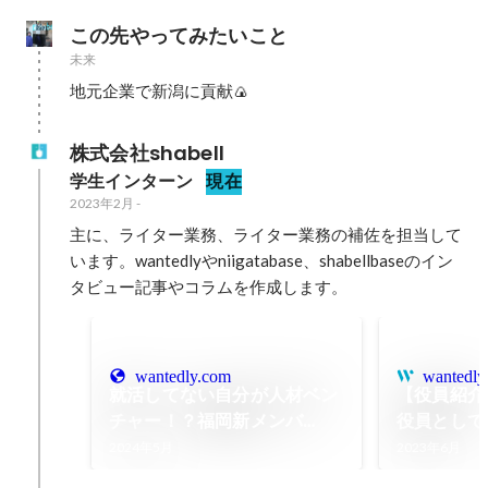
この先やってみたいこと
未来
地元企業で新潟に貢献🍙
株式会社shabell
学生インターン
現在
2023年2月
-
主に、ライター業務、ライター業務の補佐を担当して
います。wantedlyやniigatabase、shabellbaseのイン
タビュー記事やコラムを作成します。
wantedly.com
wantedly
就活してない自分が人材ベン
【役員紹介
チャー！？福岡新メンバ
役員として
ー”だいき”が頑張れる理由
る"はなさ
2024年5月
2023年6月
会社像」と