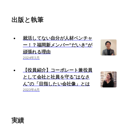
行っています。
出版と執筆
就活してない自分が人材ベンチャ
ー！？福岡新メンバー”だいき”が
頑張れる理由
2024年5月
【役員紹介】コーポレート兼役員
として会社と社員を守る"はなさ
ん"の「目指したい会社像」とは
2023年6月
実績