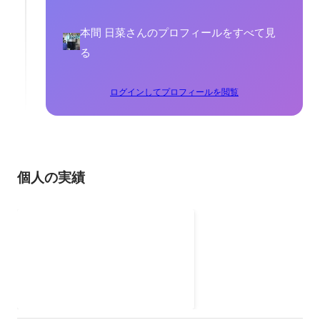
本間 日菜さんのプロフィールをすべて見
る
ログインしてプロフィールを閲覧
個人の実績
Medium Project
美容、ファッション、グルメ、ス
ポット、イベントなどを紹介する
ライフスタイルメディアを運営し
2022年4月
ています。私は取材先のリサー
チ、取材、投稿内容の検討などを