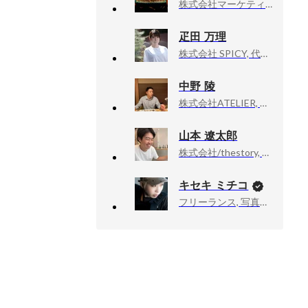
株式会社マーケティングアプリケーションズ, 代表取締役
疋田 万理
株式会社 SPICY, 代表取締役
中野 陵
株式会社ATELIER, CEO
山本 遼太郎
株式会社/thestory, 共同代表
キセキ ミチコ
フリーランス, 写真家、ドキュメンタリーカメラマン