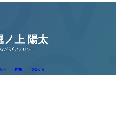
堀ノ上 陽太
0
ながり
フォロワー
リー
性格
つながり