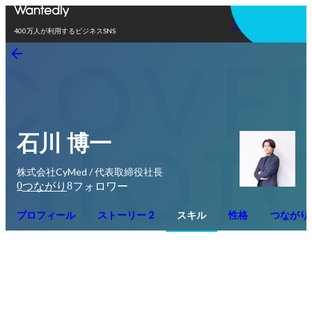
アプリを使う
400万人が利用するビジネスSNS
石川 博一
株式会社CyMed / 代表取締役社長
0
8
つながり
フォロワー
プロフィール
ストーリー 2
スキル
性格
つながり