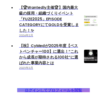
【🏆Wantedly主催🏆】国内最大
級の採用・組織づくりイベント
「FUZE2025」EPISODE
CATEGORYにてGOLDを受賞しま
した！✨
2026年2月
【祝】CyMedが2025年度【ベス
トベンチャー100】に選出！“これ
から成長が期待される100社”に選
ばれた事業内容とは
2025年3月
ログインしてプロフィールを閲覧