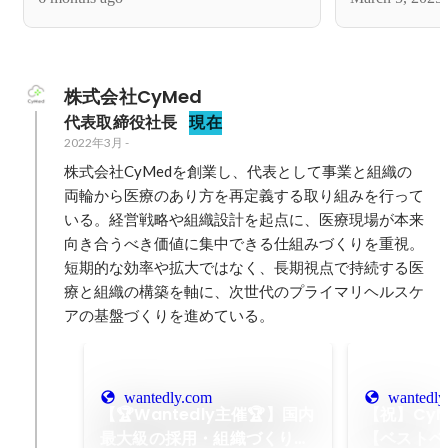
にてGOLDを受賞しました！✨
株式会社CyMed
代表取締役社長
現在
2022年3月
-
株式会社CyMedを創業し、代表として事業と組織の
両輪から医療のあり方を再定義する取り組みを行って
いる。経営戦略や組織設計を起点に、医療現場が本来
向き合うべき価値に集中できる仕組みづくりを重視。
短期的な効率や拡大ではなく、長期視点で持続する医
療と組織の構築を軸に、次世代のプライマリヘルスケ
アの基盤づくりを進めている。
wantedly.com
wantedly
【🏆Wantedly主催🏆】国内
【祝】CyM
最大級の採用・組織づくりイ
【ベストベ