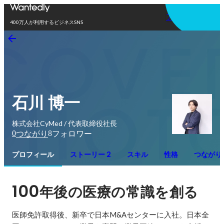
アプリを使う
400万人が利用するビジネスSNS
石川 博一
株式会社CyMed / 代表取締役社長
0
8
つながり
フォロワー
プロフィール
ストーリー 2
スキル
性格
つながり
100
年後の医療の常識を創る
医師免許取得後、新卒で日本M&Aセンターに入社。日本全