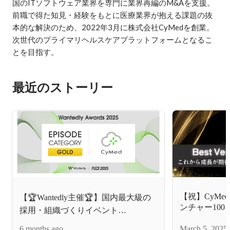
国のITソフトウェア業界を専門に業界再編のM&Aを支援。
前職で得た知見・経験をもとに医療業界が抱える課題の抜
本的な解決のため、2022年3月に株式会社CyMedを創業。
次世代のプライマリヘルスケアプラットフォームとなるこ
最近のストーリー
【祝】CyMe
【🏆Wantedly主催🏆】国内最大級の
ンチャー10
採用・組織づくりイベント
長が期待され
「FUZE2025」EPISODE CATEGORY
6 months ago
業内容とは
March 5, 2025