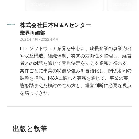
ベント「FUZE2025」
選出！“こ
2026年2月
2025年3月
EPISODE CATEGORYにて
される10
GOLDを受賞しました！✨
内容とは
株式会社日本M＆Aセンター
業界再編部
2021年4月
-
2022年4月
IT・ソフトウェア業界を中心に、成長企業の事業内容
や収益構造、組織体制、将来の方向性を整理し、経営
者との対話を通じて意思決定を支える業務に携わる。
案件ごとに事業の特徴や強みを言語化し、関係者間の
調整を担当。M&Aに関わる実務を通じて、事業の実
態を踏まえた検討の進め方と、経営判断に必要な視点
を培ってきた。
出版と執筆