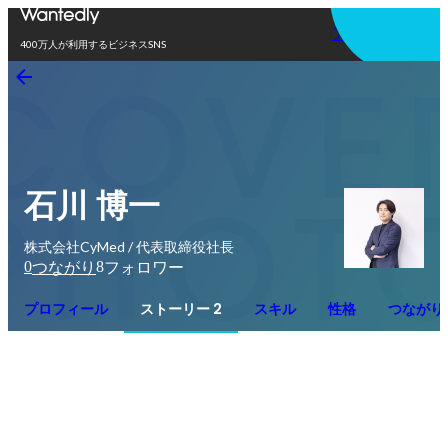
アプリを使う
400万人が利用するビジネスSNS
石川 博一
株式会社CyMed / 代表取締役社長
0
8
つながり
フォロワー
プロフィール
ストーリー 2
スキル
性格
つながり