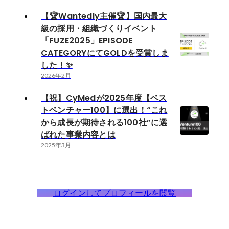
【🏆Wantedly主催🏆】国内最大
級の採用・組織づくりイベント
「FUZE2025」EPISODE
CATEGORYにてGOLDを受賞しま
した！✨
2026年2月
【祝】CyMedが2025年度【ベス
トベンチャー100】に選出！“これ
から成長が期待される100社”に選
ばれた事業内容とは
2025年3月
ログインしてプロフィールを閲覧