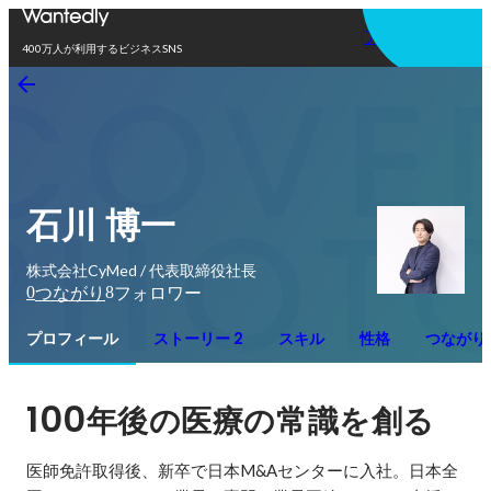
アプリを使う
400万人が利用するビジネスSNS
石川 博一
株式会社CyMed / 代表取締役社長
0
8
つながり
フォロワー
プロフィール
ストーリー 2
スキル
性格
つながり
100
年後の医療の常識を創る
医師免許取得後、新卒で日本M&Aセンターに入社。日本全