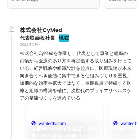
にてGOLDを受賞しました！✨
株式会社CyMed
代表取締役社長
現在
2022年3月
-
株式会社CyMedを創業し、代表として事業と組織の
両輪から医療のあり方を再定義する取り組みを行って
いる。経営戦略や組織設計を起点に、医療現場が本来
向き合うべき価値に集中できる仕組みづくりを重視。
短期的な効率や拡大ではなく、長期視点で持続する医
療と組織の構築を軸に、次世代のプライマリヘルスケ
アの基盤づくりを進めている。
wantedly.com
wantedly
【🏆Wantedly主催🏆】国内
【祝】CyM
最大級の採用・組織づくりイ
【ベストベ