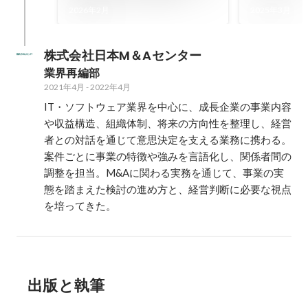
ベント「FUZE2025」
選出！“こ
2026年2月
2025年3月
EPISODE CATEGORYにて
される10
GOLDを受賞しました！✨
内容とは
株式会社日本M＆Aセンター
業界再編部
2021年4月
-
2022年4月
IT・ソフトウェア業界を中心に、成長企業の事業内容
や収益構造、組織体制、将来の方向性を整理し、経営
者との対話を通じて意思決定を支える業務に携わる。
案件ごとに事業の特徴や強みを言語化し、関係者間の
調整を担当。M&Aに関わる実務を通じて、事業の実
態を踏まえた検討の進め方と、経営判断に必要な視点
を培ってきた。
出版と執筆