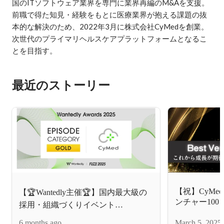
国のITソフトウェア業界を専門に業界再編のM&Aを支援。
前職で得た知見・経験をもとに医療業界が抱える課題の抜
本的な解決のため、2022年3月に株式会社CyMedを創業。
次世代のプライマリヘルスケアプラットフォームとなるこ
最近のストーリー
【祝】CyMe
【🏆Wantedly主催🏆】国内最大級の
ンチャー10
採用・組織づくりイベント
長が期待され
「FUZE2025」EPISODE CATEGORY
6 months ago
業内容とは
March 5, 2025