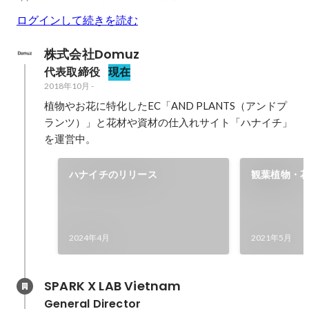
ログインして続きを読む
株式会社Domuz
代表取締役
現在
2018年10月
-
植物やお花に特化したEC「AND PLANTS（アンドプ
ランツ）」と花材や資材の仕入れサイト「ハナイチ」
を運営中。
ハナイチのリリース
観葉植物・花 
リース
2024年4月
2021年5月
SPARK X LAB Vietnam
General Director