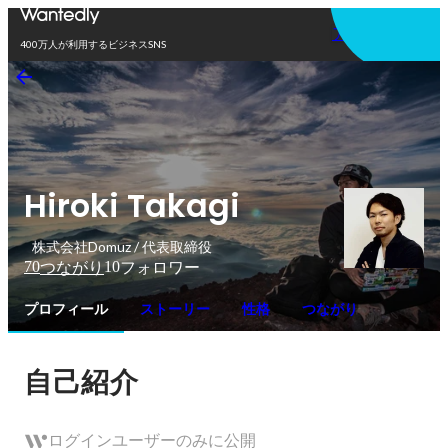
アプリを使う
400万人が利用するビジネスSNS
Hiroki Takagi
株式会社Domuz / 代表取締役
70
10
つながり
フォロワー
プロフィール
ストーリー
性格
つながり
自己紹介
ログインユーザーのみに公開