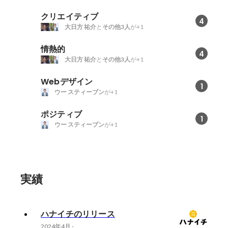
クリエイティブ
4
大日方 祐介
と
その他3人
が+1
情熱的
4
大日方 祐介
と
その他3人
が+1
Webデザイン
1
ウー スティーブン
が+1
ポジティブ
1
ウー スティーブン
が+1
実績
ハナイチのリリース
2024年4月
-