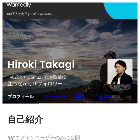
アプリを使う
400万人が利用するビジネスSNS
Hiroki Takagi
株式会社Domuz / 代表取締役
70
10
つながり
フォロワー
プロフィール
ストーリー
性格
つながり
自己紹介
ログインユーザーのみに公開