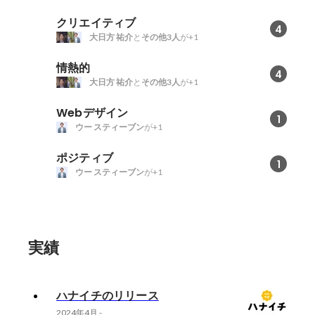
クリエイティブ
4
大日方 祐介
と
その他3人
が+1
情熱的
4
大日方 祐介
と
その他3人
が+1
Webデザイン
1
ウー スティーブン
が+1
ポジティブ
1
ウー スティーブン
が+1
実績
ハナイチのリリース
2024年4月
-