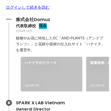
ログインして続きを読む
株式会社Domuz
代表取締役
現在
2018年10月
-
植物やお花に特化したEC「AND PLANTS（アンドプ
ランツ）」と花材や資材の仕入れサイト「ハナイチ」
を運営中。
ハナイチのリリース
観葉植物・花 
リース
2024年4月
2021年5月
SPARK X LAB Vietnam
General Director