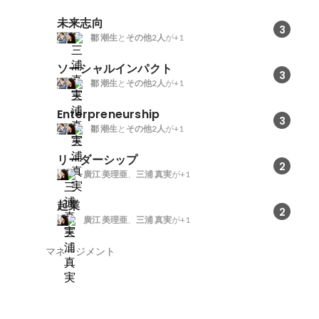
未来志向
3
鄒 潮生
と
その他2人
が+1
ソーシャルインパクト
3
鄒 潮生
と
その他2人
が+1
Enterpreneurship
3
鄒 潮生
と
その他2人
が+1
リーダーシップ
2
廣江 美理亜
、
三浦 真実
が+1
起業
2
廣江 美理亜
、
三浦 真実
が+1
マネージメント