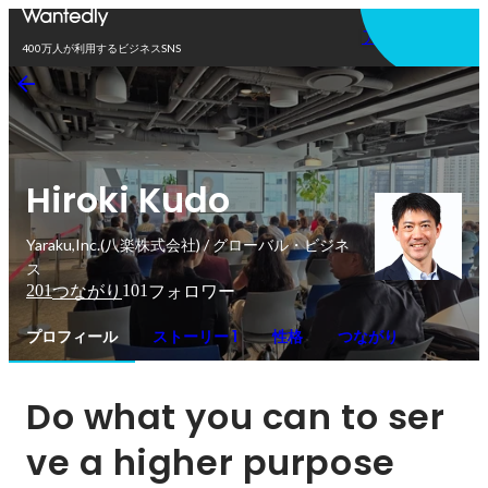
アプリを使う
400万人が利用するビジネスSNS
Hiroki Kudo
Yaraku,Inc.(八楽株式会社) / グローバル・ビジネ
ス
201
101
つながり
フォロワー
プロフィール
ストーリー 1
性格
つながり
Do what you can to ser
ve a higher purpose