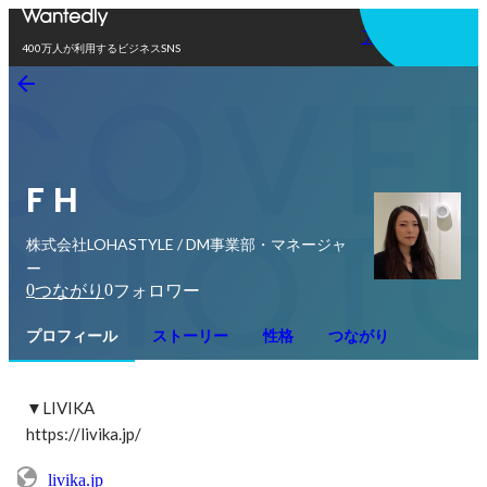
アプリを使う
400万人が利用するビジネスSNS
F H
株式会社LOHASTYLE / DM事業部・マネージャ
ー
0
0
つながり
フォロワー
プロフィール
ストーリー
性格
つながり
▼LIVIKA

https://livika.jp/
livika.jp