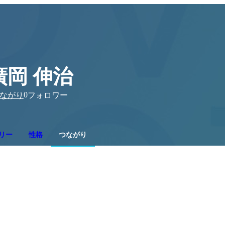
廣岡 伸治
0
ながり
フォロワー
リー
性格
つながり