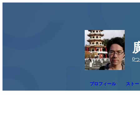
0
つ
プロフィール
ストー