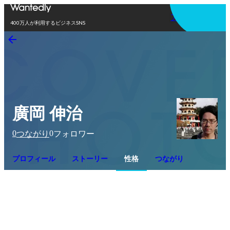
アプリを使う
400万人が利用するビジネスSNS
廣岡 伸治
0
0
つながり
フォロワー
プロフィール
ストーリー
性格
つながり