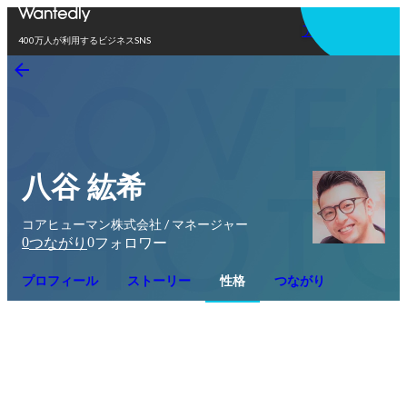
アプリを使う
400万人が利用するビジネスSNS
八谷 紘希
コアヒューマン株式会社 / マネージャー
0
0
つながり
フォロワー
プロフィール
ストーリー
性格
つながり