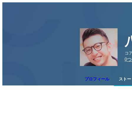
コア
0
つ
プロフィール
ストー