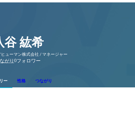
八谷 紘希
ヒューマン株式会社 / マネージャー
0
ながり
フォロワー
リー
性格
つながり