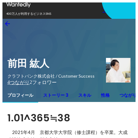
アプリを使う
400万人が利用するビジネスSNS
前田 紘人
クラフトバンク株式会社 / Customer Success
4
2
つながり
フォロワー
プロフィール
ストーリー 3
スキル
性格
つながり
1.01^365≒38
　2021年4月　京都大学大学院（修士課程）を卒業。大成