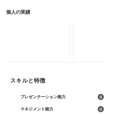
個人の実績
子ども教育を通して自身の価
NPO法人道普請人
値観を醸成
ーにおける道直し
NPO法人Blue Beans Shoreにて子
ミャンマーの村落地域
ども教育に関する事業に携わる。
事業に参画していまし
学校教育においては、テストの点
という立場で一年間現
2014年4月
-
2017年3月
2017年3月
-
2018年2月
数を向上させることやより上手な
滞在し、現地パートナ
絵を描くことなど、正解主義的な
もに事業を運営。外務
教育に軸足を置きがちであるが、
を得ているプロジェク
当団体ではそのような教育に課題
管理、地域のコミュニ
を感じ、個人の感性を認め、子ど
外務省や大使館への報
スキルと特徴
もの個性を伸ばせるような教育を
ショップ運営などを行
実施していた。本団体での子ども
た。
と向き合う経験を通して、他者の
プレゼンテーション能力
0
感情や思いに配慮することの大切
さを学び、自身の価値観が醸成さ
マネジメント能力
0
れた。また、自身の言動が他者に