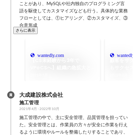
ことがあり、MySQLや社内独自のプログラミング言
語を駆使してカスタマイズなども行う。具体的な業務
フローとしては、①ヒアリング、②カスタマイズ、③
合意形成
さらに表示
wantedly.com
wantedly
【CS未経験から3年で
顧客をサク
VPoCSへ】組織の急拡大と
もサクセス
手探りマネジメントの苦悩
サクセスの
2025年5月
2025年3月
ます。
大成建設株式会社
施工管理
2021年4月
-
2022年10月
施工管理の中で、主に安全管理、品質管理を担ってい
た。安全管理とは、作業員の方々が安全に作業を行え
るように環境やルールを整備したりすることであり、