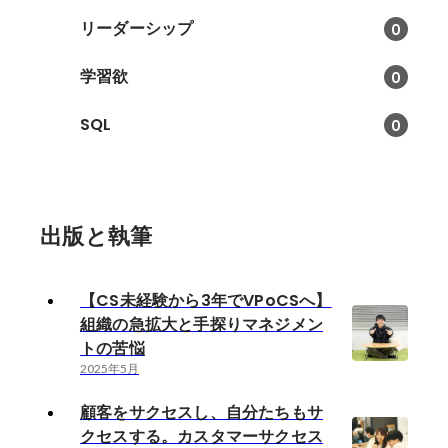
与える影響についても意識するよ
リーダーシップ
0
うになり、「楽しい」という空間
を作り出しているのはひとりひと
学習欲
0
りの行動であることを常に考える
ようになった。
SQL
0
出版と執筆
【CS未経験から3年でVPoCSへ】
組織の急拡大と手探りマネジメン
トの苦悩
2025年5月
顧客をサクセスし、自分たちもサ
クセスする。カスタマーサクセス