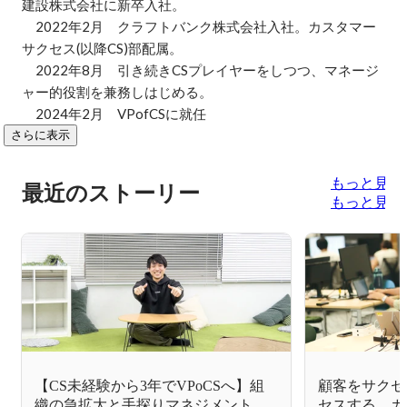
建設株式会社に新卒入社。

　2022年2月　クラフトバンク株式会社入社。カスタマー
サクセス(以降CS)部配属。

　2022年8月　引き続きCSプレイヤーをしつつ、マネージ
ャー的役割を兼務しはじめる。

　2024年2月　VPofCSに就任
さらに表示
もっと見る
最近のストーリー
もっと見る
【CS未経験から3年でVPoCSへ】組
顧客をサクセ
織の急拡大と手探りマネジメントの
セスする。カ