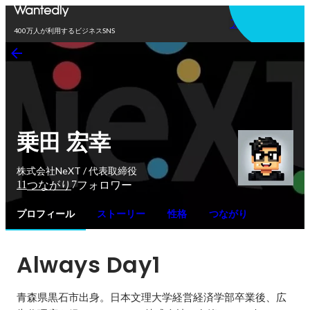
アプリを使う
400万人が利用するビジネスSNS
乗田 宏幸
株式会社NeXT / 代表取締役
11
7
つながり
フォロワー
プロフィール
ストーリー
性格
つながり
Always Day1
青森県黒石市出身。日本文理大学経営経済学部卒業後、広