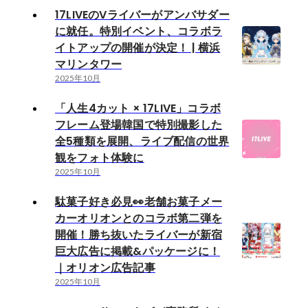
17LIVEのVライバーがアンバサダー
に就任。特別イベント、コラボラ
イトアップの開催が決定！ | 横浜
マリンタワー
2025年10月
「人生4カット × 17LIVE」コラボ
フレーム登場韓国で特別撮影した
全5種類を展開、ライブ配信の世界
観をフォト体験に
2025年10月
駄菓子好き必見👀老舗お菓子メー
カーオリオンとのコラボ第二弾を
開催！勝ち抜いたライバーが新宿
巨大広告に掲載&パッケージに！
｜オリオン広告記事
2025年10月