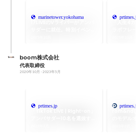
marinetower.yokohama
prtimes.j
17LIVEのVライバーがアンバ
「人生4カット
サダーに就任。特別イベン
ラボフレー
ト、コラボライトアップの開
撮影した全
2025年10月
2025年10月
催が決定！ | 横浜マリンタワ
イブ配信の
ー
験に
boom株式会社
代表取締役
2020年10月
-
2023年5月
prtimes.jp
prtimes.j
「TikTok LIVE | Right-on」
rom&nd
アンバサダー10名を選抜する
のモデルオ
『Right-onチャレンジ』に
る”渋谷ジ
2023年3月
2023年3月
おいて、boom株式会社がイ