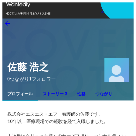
アプリを使う
400万人が利用するビジネスSNS
佐藤 浩之
0
1
つながり
フォロワー
プロフィール
ストーリー 3
性格
つながり
株式会社エスエス・エフ　看護師の佐藤です。

10年以上医療現場での経験を経て入職しました。

入社後はクリニック様へのサービス提供、コンサルティン