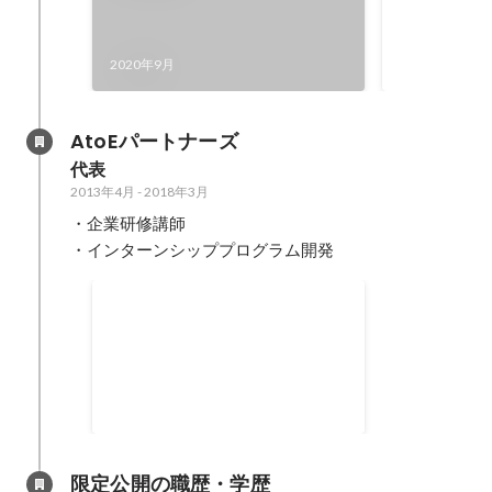
会社経営や専
だけでなく、
ジーも活用し
2019年5月
2020年9月
指して、2年
グラミング・
AtoEパートナーズ
代表
2013年4月
-
2018年3月
・企業研修講師

・インターンシッププログラム開発
講師未経験から企業研修120日以
上登壇実績をつくる
2013年4月
-
2018年3月
120
日
限定公開の職歴・学歴