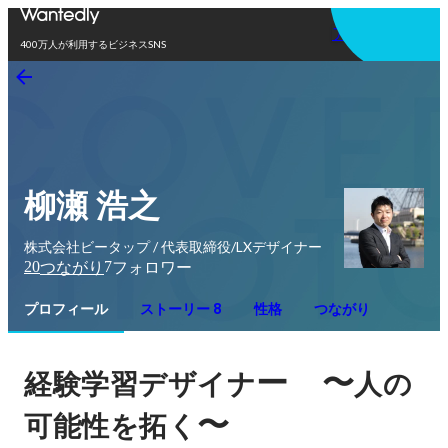
アプリを使う
400万人が利用するビジネスSNS
柳瀬 浩之
株式会社ビータップ / 代表取締役/LXデザイナー
20
7
つながり
フォロワー
プロフィール
ストーリー 8
性格
つながり
ー　〜
経験学習デザイナ
人の
〜
可能性を拓く