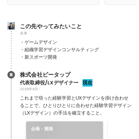
この先やってみたいこと
未来
・ゲームデザイン

・組織学習デザインコンサルティング

・新スポーツ開発
株式会社ビータップ
代表取締役/LXデザイナー
現在
2018年4月
-
これまで培った経験学習とUXデザインを掛け合わせ
ることで、ひとりひとりに合わせた経験学習デザイン
（LXデザイン）の手法を確立すること。
UXデザイ
企画・開発
グ・編集を