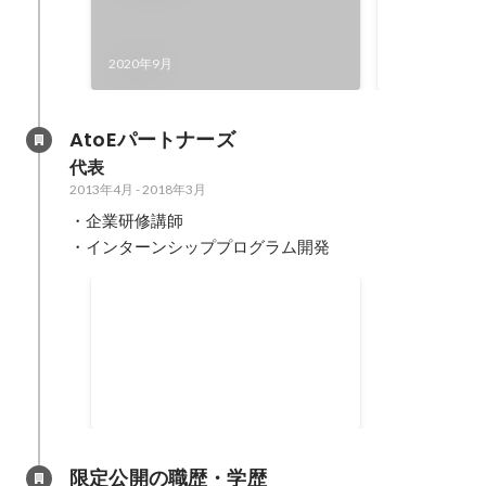
会社経営や専
だけでなく、
ジーも活用し
2019年5月
2020年9月
指して、2年
グラミング・
AtoEパートナーズ
代表
2013年4月
-
2018年3月
・企業研修講師

・インターンシッププログラム開発
講師未経験から企業研修120日以
上登壇実績をつくる
2013年4月
-
2018年3月
120
日
限定公開の職歴・学歴