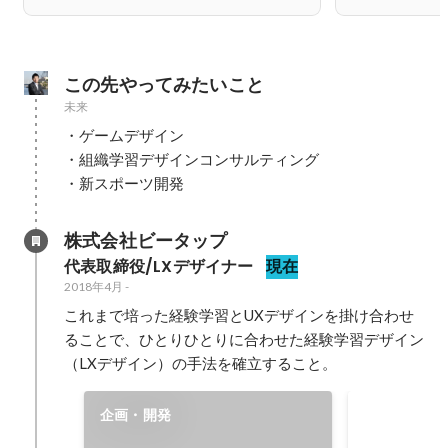
この先やってみたいこと
未来
・ゲームデザイン

・組織学習デザインコンサルティング

・新スポーツ開発
株式会社ビータップ
代表取締役/LXデザイナー
現在
2018年4月
-
これまで培った経験学習とUXデザインを掛け合わせ
ることで、ひとりひとりに合わせた経験学習デザイン
（LXデザイン）の手法を確立すること。
UXデザイ
企画・開発
グ・編集を