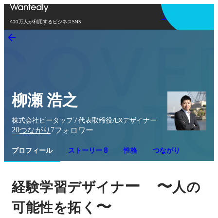
アプリを使う
400万人が利用するビジネスSNS
柳瀬 浩之
株式会社ビータップ / 代表取締役/LXデザイナー
20
7
つながり
フォロワー
プロフィール
ストーリー 8
性格
つながり
ー　〜
経験学習デザイナ
人の
〜
可能性を拓く