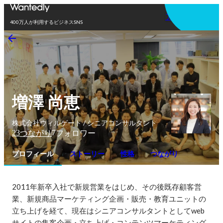
アプリを使う
400万人が利用するビジネスSNS
増澤 尚恵
株式会社ウィルゲート / シニアコンサルタント
23
7
つながり
フォロワー
プロフィール
ストーリー
性格
つながり
2011年新卒入社で新規営業をはじめ、その後既存顧客営
業、新規商品マーケティング企画・販売・教育ユニットの
立ち上げを経て、現在はシニアコンサルタントとしてweb
サイトの集客企画・立ち上げ・コンテンツマーケティング