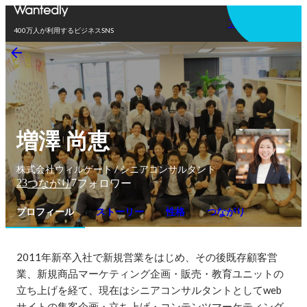
アプリを使う
400万人が利用するビジネスSNS
増澤 尚恵
株式会社ウィルゲート / シニアコンサルタント
23
7
つながり
フォロワー
プロフィール
ストーリー
性格
つながり
2011年新卒入社で新規営業をはじめ、その後既存顧客営
業、新規商品マーケティング企画・販売・教育ユニットの
立ち上げを経て、現在はシニアコンサルタントとしてweb
サイトの集客企画・立ち上げ・コンテンツマーケティング