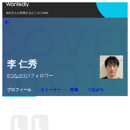
アプリを使う
400万人が利用するビジネスSNS
李 仁秀
0
1
つながり
フォロワー
プロフィール
ストーリー
性格
つながり