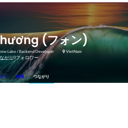
Phương (フォン)
grow Labo / Backend Developer
VietNam
0
ながり
フォロワー
リー
性格
つながり