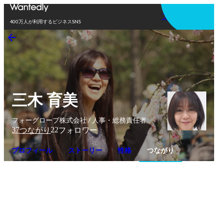
アプリを使う
400万人が利用するビジネスSNS
三木 育美
フォーグローブ株式会社 / 人事・総務責任者
37
22
つながり
フォロワー
プロフィール
ストーリー
性格
つながり