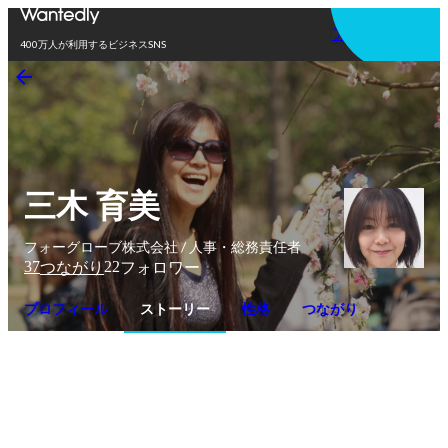
アプリを使う
400万人が利用するビジネスSNS
三木 育美
フォーグローブ株式会社 / 人事・総務責任者
37
22
つながり
フォロワー
プロフィール
ストーリー
性格
つながり