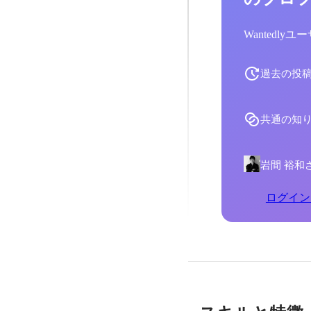
Wantedl
過去の投
共通の知
岩間 裕和
ログイン