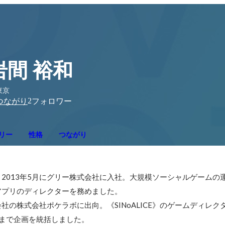
岩間 裕和
東京
2
つながり
フォロワー
リー
性格
つながり
、2013年5月にグリー株式会社に入社。大規模ソーシャルゲームの
プリのディレクターを務めました。

会社の株式会社ポケラボに出向。《SINoALICE》のゲームディレ
まで企画を統括しました。
