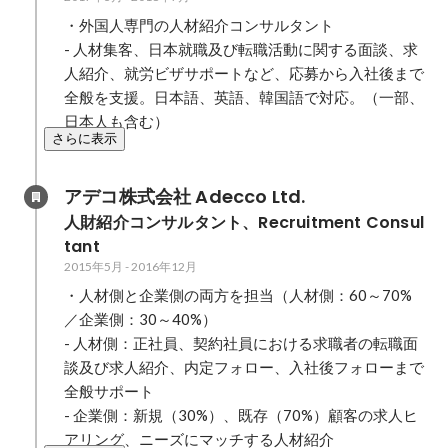
・外国人専門の人材紹介コンサルタント

- 人材集客、日本就職及び転職活動に関する面談、求
人紹介、就労ビザサポートなど、応募から入社後まで
全般を支援。日本語、英語、韓国語で対応。（一部、
日本人も含む）
さらに表示
アデコ株式会社 Adecco Ltd.
人財紹介コンサルタント、Recruitment Consul
tant
2015年5月
-
2016年12月
・人材側と企業側の両方を担当（人材側：60～70%
／企業側：30～40%）

- 人材側：正社員、契約社員における求職者の転職面
談及び求人紹介、内定フォロー、入社後フォローまで
全般サポート

- 企業側：新規（30%）、既存（70%）顧客の求人ヒ
アリング、ニーズにマッチする人材紹介