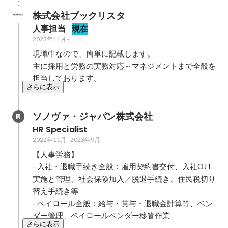
株式会社ブックリスタ
人事担当
現在
2023年11月
-
現職中なので、簡単に記載します。

主に採用と労務の実務対応～マネジメントまで全般を
担当しております。
さらに表示
ソノヴァ・ジャパン株式会社
HR Specialist
2022年11月
-
2023年9月
【人事労務】

- 入社・退職手続き全般：雇用契約書交付、入社OJT
実施と管理、社会保険加入／脱退手続き、住民税切り
替え手続き等

- ペイロール全般：給与・賞与・退職金計算等、ベン
ダー管理、ペイロールベンダー移管作業
さらに表示