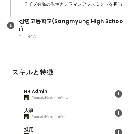
・ライブ会場の現場カメラマンアシスタントを担当。
상명고등학교(Sangmyung High Schoo
l)
2005年2月
スキルと特徴
HR Admin
1
Yamada Kazuhito
が+1
人事
1
Yamada Kazuhito
が+1
採用
1