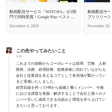
動画配信サービス『WATCHA』が2部
動画配信サー
門で同時受賞！Google Play ベストオ
プリリリースか
ブ 2020
Play ベスト
December 4, 2020
November 20, 
部門TOP10
この先やってみたいこと
未来
これまでの経験からコーポレートは採用、労務、人材
開発、法務、経理財務、総務多岐に別れていながらも
会社と従業員を支えるコアとして各領域が繋がってい
ると実感いたしました。

経営目線を持ってHRから組織と働くメンバー、今後
における課題を発掘・解決することで会社と個々のメ
ンバー互いに成長できる仕組みと環境を作り上げてい
きたいと思っております。