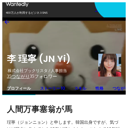
アプリを使う
400万人が利用するビジネスSNS
李 珵寧 (JN Yi)
株式会社ブックリスタ / 人事担当
35
35
つながり
フォロワー
プロフィール
ストーリー 10
スキル
性格
つなが
人間万事塞翁が馬
珵寧（ジョンニョン）と申します。韓国出身ですが、気づ