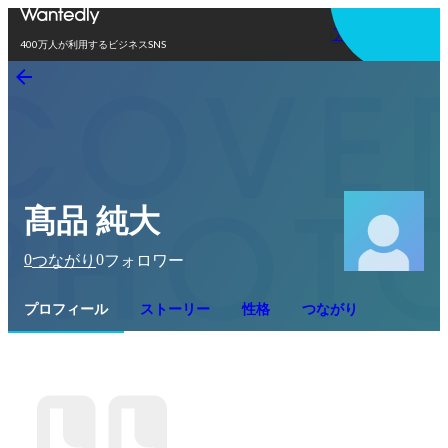
アプリを使う
400万人が利用するビジネスSNS
髙品 純大
0
0
つながり
フォロワー
プロフィール
ストーリー
性格
つながり