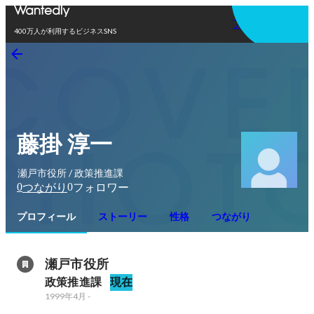
アプリを使う
400万人が利用するビジネスSNS
藤掛 淳一
瀬戸市役所 / 政策推進課
0
0
つながり
フォロワー
プロフィール
ストーリー
性格
つながり
瀬戸市役所
政策推進課
現在
1999年4月
-