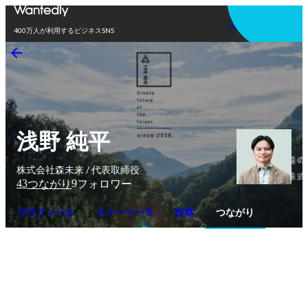
アプリを使う
400万人が利用するビジネスSNS
浅野 純平
株式会社森未来 / 代表取締役
43
9
つながり
フォロワー
プロフィール
ストーリー 5
性格
つながり