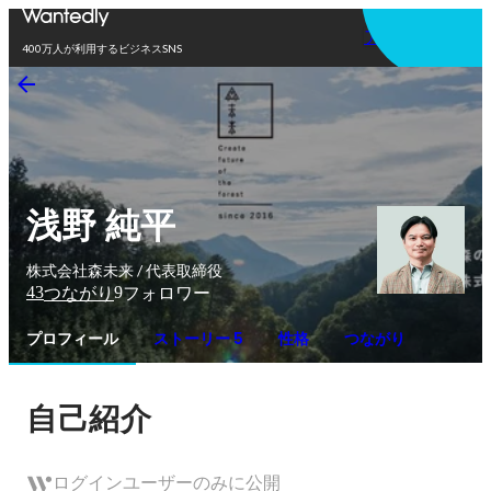
アプリを使う
400万人が利用するビジネスSNS
浅野 純平
株式会社森未来 / 代表取締役
43
9
つながり
フォロワー
プロフィール
ストーリー 5
性格
つながり
自己紹介
ログインユーザーのみに公開