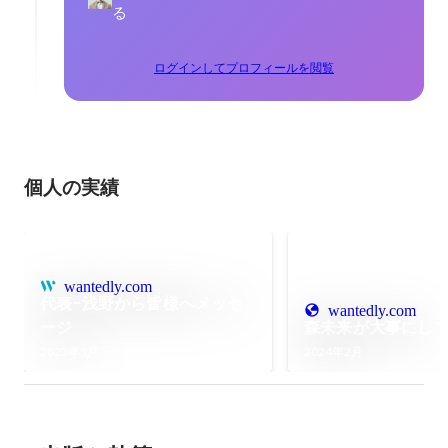
る
ログインしてプロフィールを閲覧
個人の実績
wantedly.com
代表-浅野から皆様へメッセ
wantedly.com
ージ
森未来が大事にし
2023年5月
2024年2月