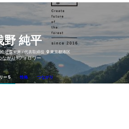
浅野 純平
会社森未来 / 代表取締役
東京都港区
9
つながり
フォロワー
リー 5
性格
つながり