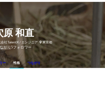
穴原 和直
会社TalentX / エンジニア
東京都
5
ながり
フォロワー
リー
性格
つながり