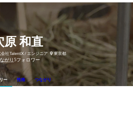
穴原 和直
会社TalentX / エンジニア
東京都
5
ながり
フォロワー
リー
性格
つながり