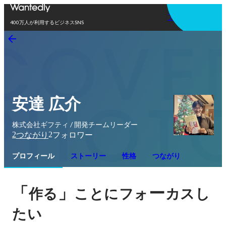
アプリを使う
400万人が利用するビジネスSNS
安達 広介
株式会社ギフティ / 開発チームリーダー
2
2
つながり
フォロワー
プロフィール
ストーリー
性格
つながり
「
」
ー
作る
ことにフォ
カスし
たい