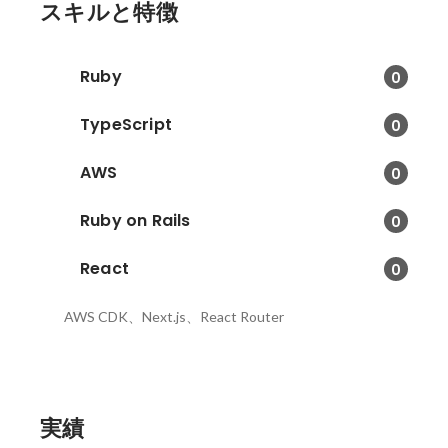
スキルと特徴
Ruby
0
TypeScript
0
AWS
0
Ruby on Rails
0
React
0
AWS CDK、Next.js、React Router
実績