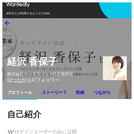
アプリを使う
400万人が利用するビジネスSNS
経沢 香保子
株式会社キッズライン / 代表取締役
63
47
つながり
フォロワー
プロフィール
ストーリー 7
性格
つながり
自己紹介
ログインユーザーのみに公開