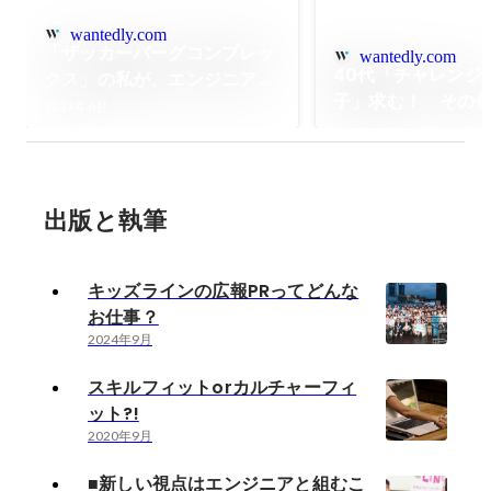
wantedly.com
「ザッカーバーグコンプレッ
wantedly.com
40代「チャレンジ
クス」の私が、エンジニアと
子」求む！ その
働くとき気をつけてること
2017年6月
由について。
出版と執筆
キッズラインの広報PRってどんな
お仕事？
2024年9月
スキルフィットorカルチャーフィ
ット?!
2020年9月
■新しい視点はエンジニアと組むこ