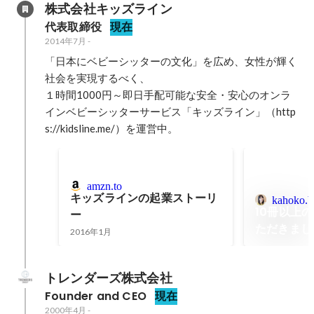
株式会社キッズライン
代表取締役
現在
2014年7月
-
「日本にベビーシッターの文化」を広め、女性が輝く
社会を実現するべく、

１時間1000円～即日手配可能な安全・安心のオンラ
インベビーシッターサービス「キッズライン」（http
s://kidsline.me/）を運営中。
amzn.to
キッズラインの起業ストーリ
kahoko.b
10冊以上
ー
ただきまし
2016年1月
トレンダーズ株式会社
Founder and CEO
現在
2000年4月
-