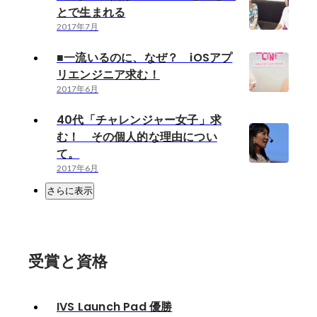
とで生まれる
2017年7月
■一流いるのに、なぜ？ iOSアプ
リエンジニア求む！
2017年6月
40代「チャレンジャー女子」求
む！ その個人的な理由につい
て。
2017年6月
さらに表示
受賞と資格
IVS Launch Pad 優勝