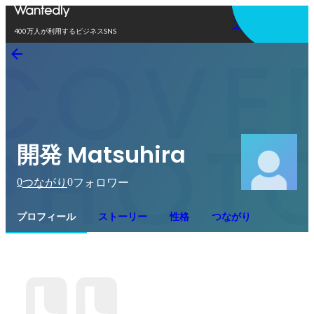
アプリを使う
400万人が利用するビジネスSNS
開発 Matsuhira
0
0
つながり
フォロワー
プロフィール
ストーリー
性格
つながり